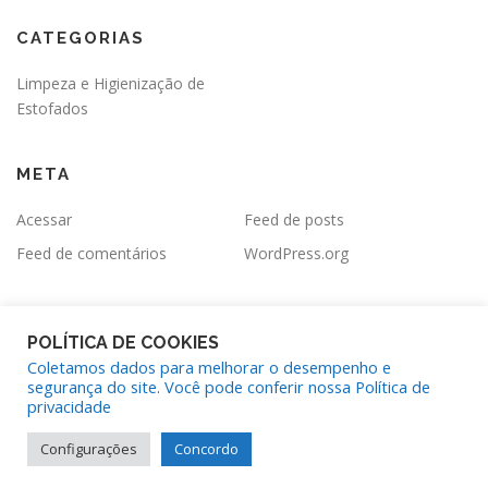
CATEGORIAS
Limpeza e Higienização de
Estofados
META
Acessar
Feed de posts
Feed de comentários
WordPress.org
POLÍTICA DE COOKIES
Coletamos dados para melhorar o desempenho e
segurança do site. Você pode conferir nossa Política de
Copyright © 2026 Higienização e Limpeza de Sofás
–
Tema
privacidade
OnePress
por FameThemes
Configurações
Concordo